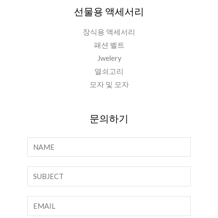
선물용 액세서리
장식용 액세서리
패션 벨트
Jwelery
열쇠고리
모자 및 모자
문의하기
이
름
*
한
줄
텍
이
스
메