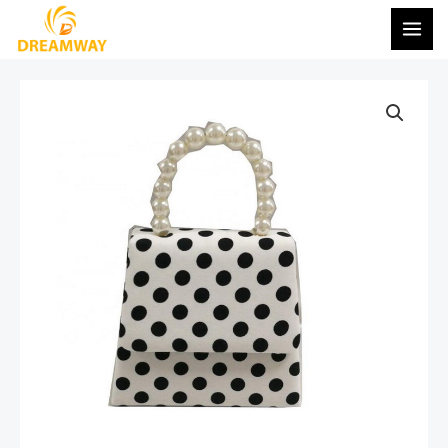
콘
메
텐
인
츠
메
로
건
뉴
너
뛰
기