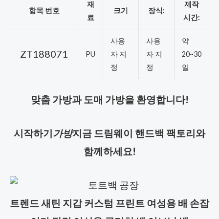
재
제작
항목 번호
크기
장식:
료
시간:
사용
사용
약
ZT188071
PU
자 지
자 지
20~30
정
정
일
맞춤 가방과 도매 가방을 환영합니다!
시작하기
가방
지금 드림웨이 핸드백 팩토리와
함께하세요!
트렌드 새틴 지갑 커스텀 프린트 여성용 배 손잡