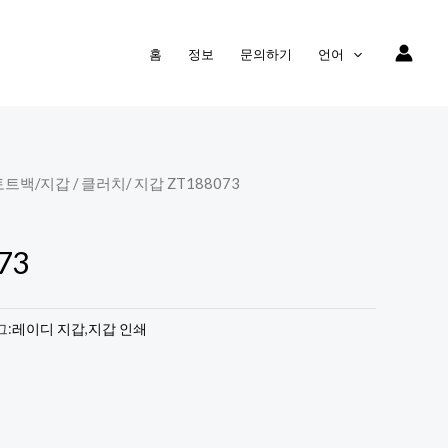
홈
정보
문의하기
언어
토트백
/
지갑 / 클러치
/ 지갑 ZT188073
73
그:
레이디 지갑
,
지갑 인쇄