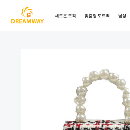
콘
텐
새로운 도착
맞춤형 토트백
남성
츠
로
건
너
뛰
기