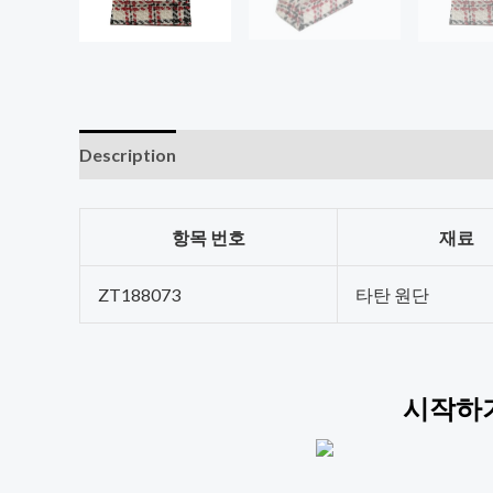
Description
항목 번호
재료
ZT188073
타탄 원단
시작하