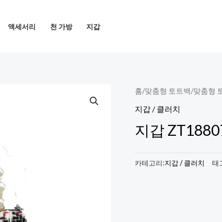
액세서리
천 가방
지갑
홈
/
맞춤형 토트백
/
맞춤형 
지갑 / 클러치
지갑 ZT1880
카테고리:
지갑 / 클러치
태