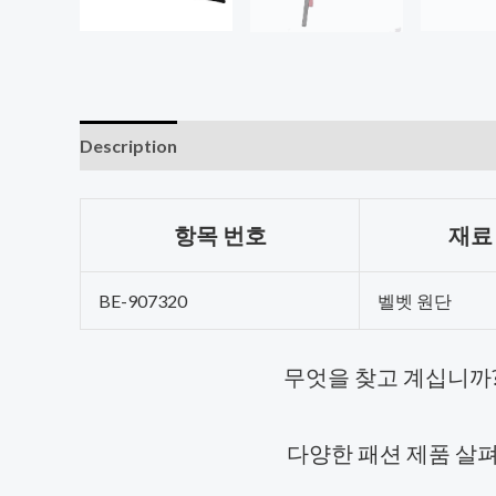
Description
항목 번호
재료
BE-907320
벨벳 원단
무엇을 찾고 계십니까
다양한 패션 제품 살