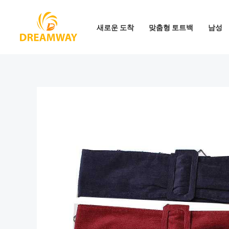
콘
텐
새로운 도착
맞춤형 토트백
남성
츠
로
건
너
뛰
기