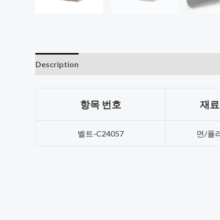
Description
리뷰 (0)
항목 번호
재료
벨트-C24057
면/폴