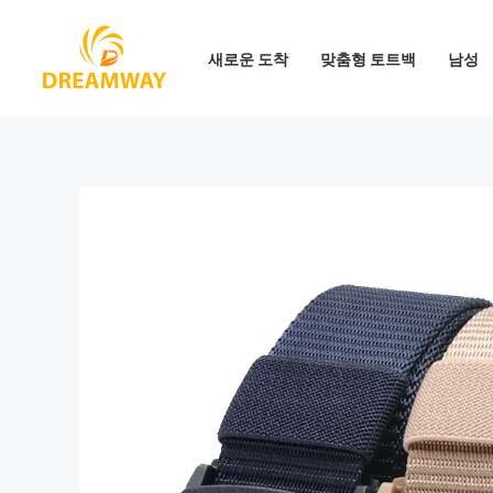
콘
텐
새로운 도착
맞춤형 토트백
남성
츠
로
건
너
뛰
기