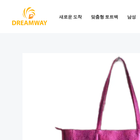
콘
텐
새로운 도착
맞춤형 토트백
남성
츠
로
건
너
뛰
기