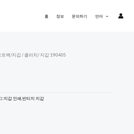
홈
정보
문의하기
언어
토트백
/
지갑 / 클러치
/ 지갑 190405
그:
지갑 인쇄
,
빈티지 지갑