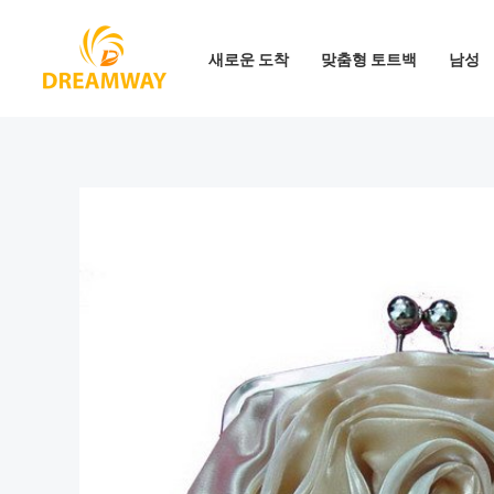
콘
텐
새로운 도착
맞춤형 토트백
남성
츠
로
건
너
뛰
기