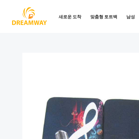
콘
텐
새로운 도착
맞춤형 토트백
남성
츠
로
건
너
뛰
기