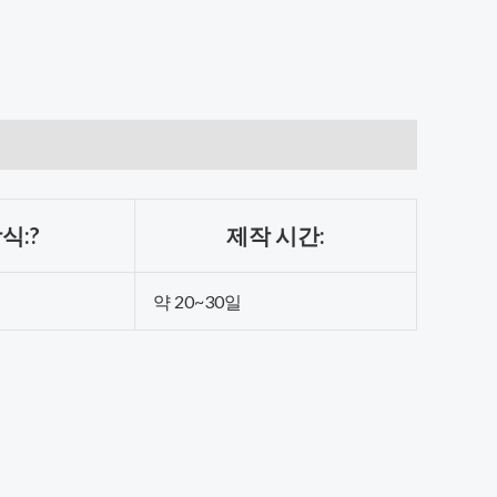
식:?
제작 시간:
약 20~30일