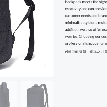
backpack meets the highes
creativity and can provide
customer needs and brand 
minimalist style or a mult
addition, we also offer ex
worries. Choosing our c
professionalism, quality
카테고리:
백팩
태그:
퍼니 