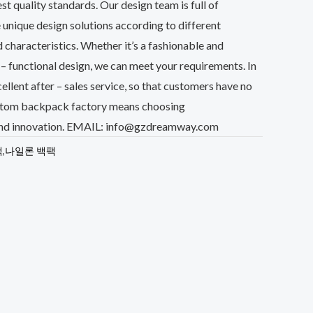
t quality standards. Our design team is full of
 unique design solutions according to different
characteristics. Whether it’s a fashionable and
i – functional design, we can meet your requirements. In
cellent after – sales service, so that customers have no
ustom backpack factory means choosing
 and innovation. EMAIL: info@gzdreamway.com
팩
,
나일론 백팩