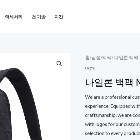
액세서리
천 가방
지갑
홈
/
남성
/
백팩
/ 나일론 백팩 
백팩
나일론 백팩 M
We are a professional cus
experience. Equipped wit
craftsmanship, we are co
with logos for our custom
selection to every product