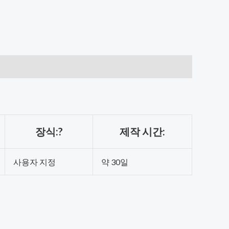
장식:?
제작 시간:
사용자 지정
약 30일