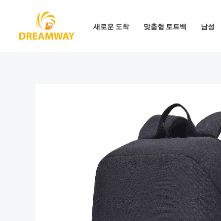
콘
텐
새로운 도착
맞춤형 토트백
남성
츠
로
건
너
뛰
기