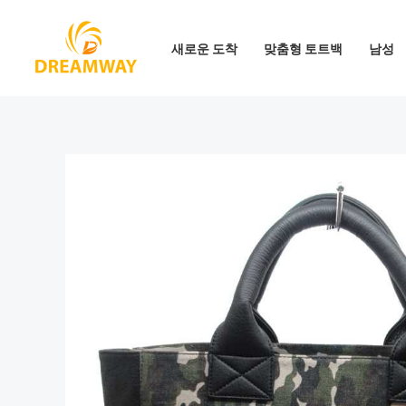
콘
텐
새로운 도착
맞춤형 토트백
남성
츠
로
건
너
뛰
기