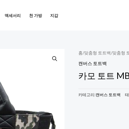
액세서리
천 가방
지갑
홈
/
맞춤형 토트백
/
맞춤형 
캔버스 토트백
카모 토트 MB
카테고리:
캔버스 토트백
태