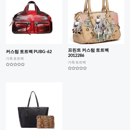
프린트 커스텀 토트백
커스텀 토트백 PUBG-62
2012286
가죽 토트백
가죽 토트백
평
점
평
0
점
5
0
점
5
만
점
점
만
에
점
에