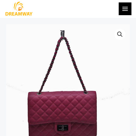
콘
메
텐
인
츠
메
로
건
뉴
너
뛰
기