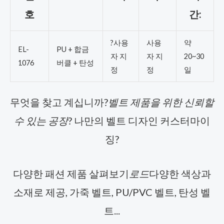
호
간:
?사용
사용
약
EL-
PU + 합금
자 지
자 지
20~30
1076
버클 + 탄성
정
정
일
무엇을 찾고 계십니까?
벨트 제품을 위한 신뢰할
수 있는 공장
? 나만의 벨트 디자인 커스터마이
징?
다양한 패션 제품 살펴보기
로드
다양한 색상과
소재로 제공, 가죽 벨트, PU/PVC 벨트, 탄성 벨
트...