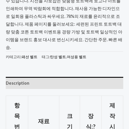
수 있습니다. 시선을 사로잡는 맞춤형 토트백에 로고나 아트를
인쇄하여 무역 박람회에 적합합니다. 재사용 가능한 디자인으
로 일회용 플라스틱과 싸우세요. 78%의 재료를 윤리적으로 조
달합니다. 제품 페이지를 둘러보세요: 세련된 프린트 토트백 대
량 맞춤 코튼 토트백 이벤트용 경량 가방 및 토트백 일상적인 아
이템을 브랜드 홍보 대사로 변신시키세요. 간단한 주문. 빠른 배
송.
카테고리:
패션 벨트
태그:
탄성 벨트
,
여성용 벨트
Description
항
제
목
크
장
작
재료
번
기
식:?
시