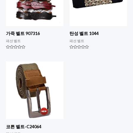
가죽 벨트 907316
탄성 벨트 1044
패션 벨트
패션 벨트
평
평
점
점
0
0
5
5
점
점
만
만
점
점
에
에
코튼 벨트-C24064