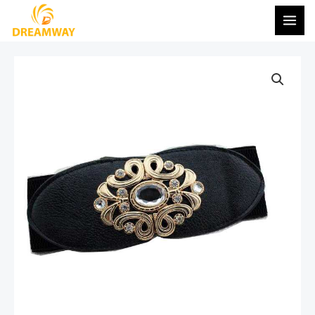
콘
메
텐
인
츠
메
로
건
뉴
너
뛰
기