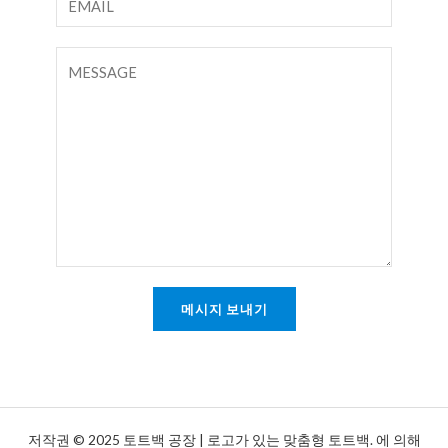
스
메
트
일
댓
*
글
또
는
메
시
지
*
메시지 보내기
저작권 © 2025 토트백 공장 | 로고가 있는 맞춤형 토트백. 에 의해