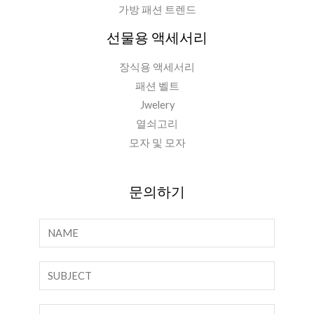
가방 패션 트렌드
선물용 액세서리
장식용 액세서리
패션 벨트
Jwelery
열쇠고리
모자 및 모자
문의하기
이
름
*
한
줄
텍
이