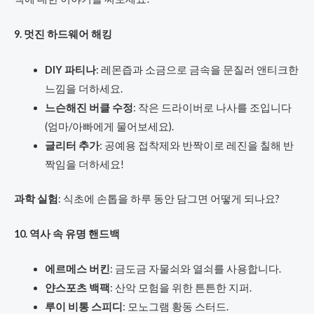
9. 멋진 하드웨어 해킹
DIY 파티나
: 레몬즙과 소금으로 금속을 문질러 앤티크한
느낌을 더하세요.
느슨해진 버클 수정
: 작은 드라이버로 나사를 조입니다
(엄마/아빠에게 물어보세요).
글리터 추가
: 공예용 접착제와 반짝이로 레진을 칠해 반
짝임을 더하세요!
과학 실험
: 식초에 손톱을 하루 동안 담그면 어떻게 되나요?
10. 역사 속 유명 핸드백
에르메스 버킨
: 금도금 자물쇠와 열쇠를 사용합니다.
얀스포츠 백팩
: 산악 모험을 위한 튼튼한 지퍼.
루이 비통 스피디
: 모노그램 황동 스터드.