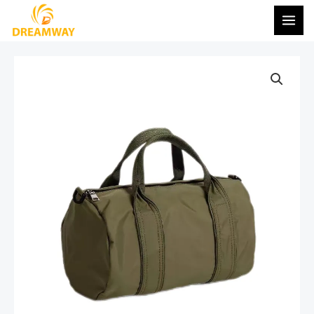
콘
메
텐
인
츠
메
로
건
뉴
너
뛰
기