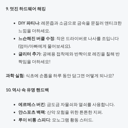
9. 멋진 하드웨어 해킹
DIY 파티나
: 레몬즙과 소금으로 금속을 문질러 앤티크한
느낌을 더하세요.
느슨해진 버클 수정
: 작은 드라이버로 나사를 조입니다
(엄마/아빠에게 물어보세요).
글리터 추가
: 공예용 접착제와 반짝이로 레진을 칠해 반
짝임을 더하세요!
과학 실험
: 식초에 손톱을 하루 동안 담그면 어떻게 되나요?
10. 역사 속 유명 핸드백
에르메스 버킨
: 금도금 자물쇠와 열쇠를 사용합니다.
얀스포츠 백팩
: 산악 모험을 위한 튼튼한 지퍼.
루이 비통 스피디
: 모노그램 황동 스터드.