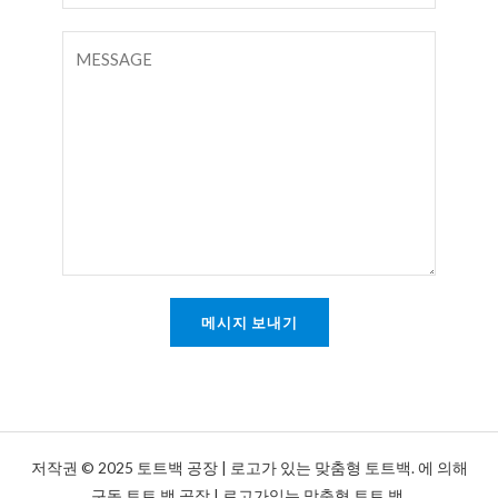
스
메
트
일
댓
*
글
또
는
메
시
지
*
메시지 보내기
저작권 © 2025 토트백 공장 | 로고가 있는 맞춤형 토트백. 에 의해
구동 토트 백 공장 | 로고가있는 맞춤형 토트 백.