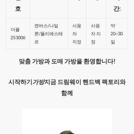
호
간:
캔버스/나일
사용
사용
약
더플
론/폴리에스테
자
자 지
20~30
253006
르
지정
정
일
맞춤 가방과 도매 가방을 환영합니다!
시작하기
가방
지금 드림웨이 핸드백 팩토리와
함께