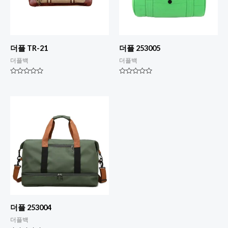
더플 TR-21
더플 253005
더플백
더플백
평
평
점
점
0
0
5
5
점
점
만
만
점
점
에
에
더플 253004
더플백