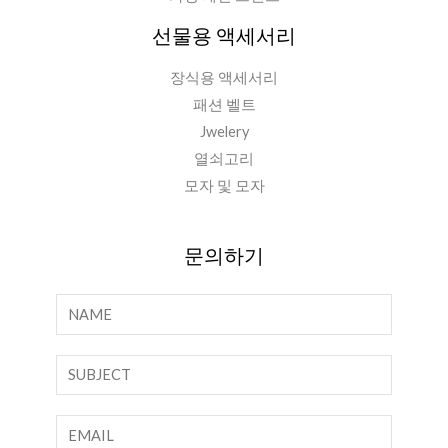
선물용 액세서리
장식용 액세서리
패션 벨트
Jwelery
열쇠고리
모자 및 모자
문의하기
이
름
*
한
줄
텍
이