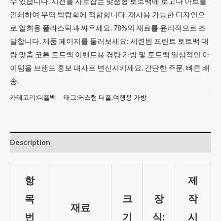
수 있습니다. 시선을 사로잡는 맞춤형 토트백에 로고나 아트를
인쇄하여 무역 박람회에 적합합니다. 재사용 가능한 디자인으
로 일회용 플라스틱과 싸우세요. 78%의 재료를 윤리적으로 조
달합니다. 제품 페이지를 둘러보세요: 세련된 프린트 토트백 대
량 맞춤 코튼 토트백 이벤트용 경량 가방 및 토트백 일상적인 아
이템을 브랜드 홍보 대사로 변신시키세요. 간단한 주문. 빠른 배
송.
카테고리:
더플백
태그:
커스텀 더플
,
여행용 가방
Description
항
제
목
크
장
작
재료
번
기
식:
시