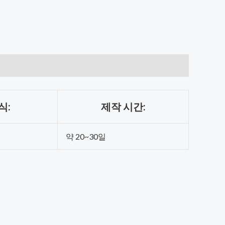
식:
제작 시간:
약 20~30일