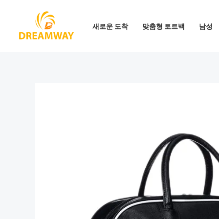
콘
텐
새로운 도착
맞춤형 토트백
남성
츠
로
건
너
뛰
기