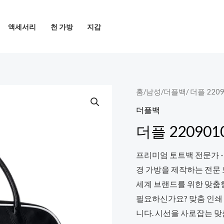
액세서리
천 가방
지갑
홈
/
남성
/
더플백
/ 더플 220
더플백
더플 220901
프리미엄 토트백 전문가 -
경 가방을 제작하는 전문
세계 브랜드를 위한 맞춤
필요하신가요? 맞춤 인쇄
니다. 시선을 사로잡는 