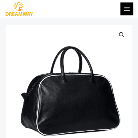
콘
메
텐
인
츠
메
로
건
뉴
너
뛰
기