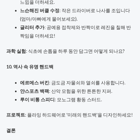
느낌을 더하세요.
느슨해진 버클 수정
: 작은 드라이버로 나사를 조입니다
(엄마/아빠에게 물어보세요).
글리터 추가
: 공예용 접착제와 반짝이로 레진을 칠해 반
짝임을 더하세요!
과학 실험
: 식초에 손톱을 하루 동안 담그면 어떻게 되나요?
10. 역사 속 유명 핸드백
에르메스 버킨
: 금도금 자물쇠와 열쇠를 사용합니다.
얀스포츠 백팩
: 산악 모험을 위한 튼튼한 지퍼.
루이 비통 스피디
: 모노그램 황동 스터드.
프로젝트
: 플라잉 하드웨어로 '미래의 핸드백'을 디자인하세요!
결론