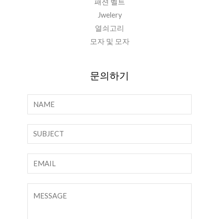
패션 벨트
Jwelery
열쇠고리
모자 및 모자
문의하기
이
름
*
한
줄
텍
이
스
메
트
일
댓
*
글
또