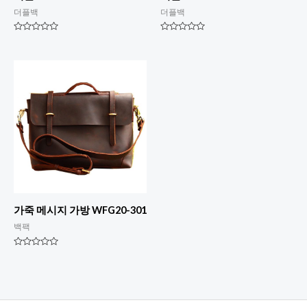
더플백
더플백
평
평
점
점
0
0
5
5
점
점
만
만
점
점
에
에
가죽 메시지 가방 WFG20-301
백팩
평
점
0
5
점
만
점