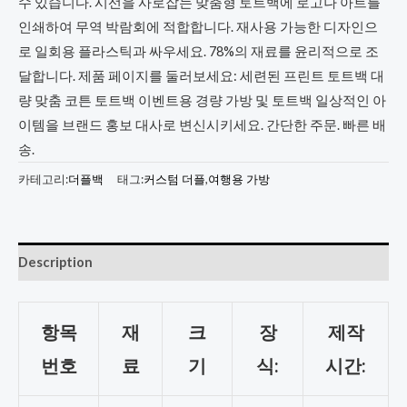
수 있습니다. 시선을 사로잡는 맞춤형 토트백에 로고나 아트를
인쇄하여 무역 박람회에 적합합니다. 재사용 가능한 디자인으
로 일회용 플라스틱과 싸우세요. 78%의 재료를 윤리적으로 조
달합니다. 제품 페이지를 둘러보세요: 세련된 프린트 토트백 대
량 맞춤 코튼 토트백 이벤트용 경량 가방 및 토트백 일상적인 아
이템을 브랜드 홍보 대사로 변신시키세요. 간단한 주문. 빠른 배
송.
카테고리:
더플백
태그:
커스텀 더플
,
여행용 가방
Description
항목
재
크
장
제작
번호
료
기
식:
시간: