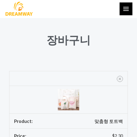
콘
메
텐
인
츠
메
로
장바구니
건
뉴
너
뛰
기
맞
맞
춤
춤
형
여
토
성
트
맞
백
춤
맞춤형 토트백
수
토
량
트
$
2.30