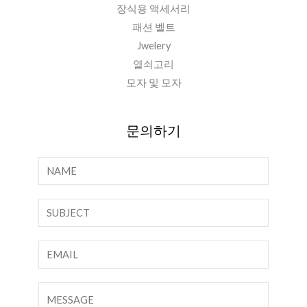
장식용 액세서리
패션 벨트
Jwelery
열쇠고리
모자 및 모자
문의하기
이
름
*
한
줄
텍
이
스
메
트
일
댓
*