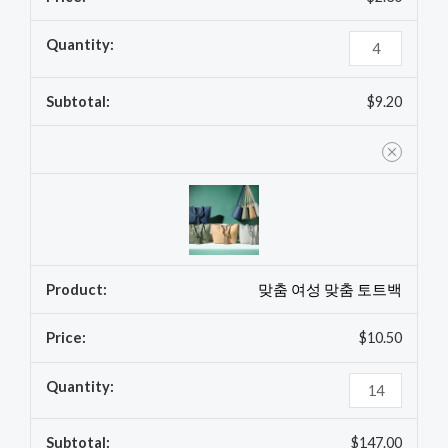
백
수
량
$
9.20
맞춤 여성 맞춤 토트백
$
10.50
$
147.00